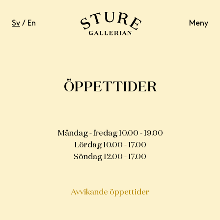
Sv
/
En
Meny
ÖPPETTIDER
LIVSSTIL
MAT & DRYCK
Måndag - fredag 10.00 - 19.00
Lördag 10.00 - 17.00
VÄLBEFINNANDE
Söndag 12.00 - 17.00
KONTAKT
Avvikande öppettider
ÖPPETTIDER