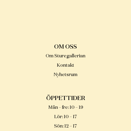
STILRÅDGIVNING
NYA STURE
GODA GRANNAR
OM OSS
Om Sturegallerian
Kontakt
Nyhetsrum
ÖPPETTIDER
Mån – fre
:
10 – 19
Lör
:
10 – 17
Sön
:
12 – 17