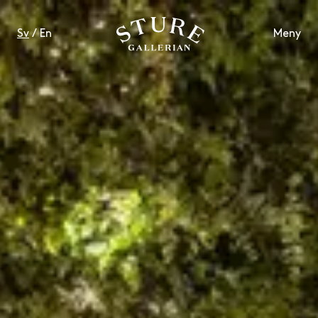
Sv
/
En
Meny
LIVSSTIL
MAT & DRYCK
VÄLBEFINNANDE
KONTAKT
ÖPPETTIDER