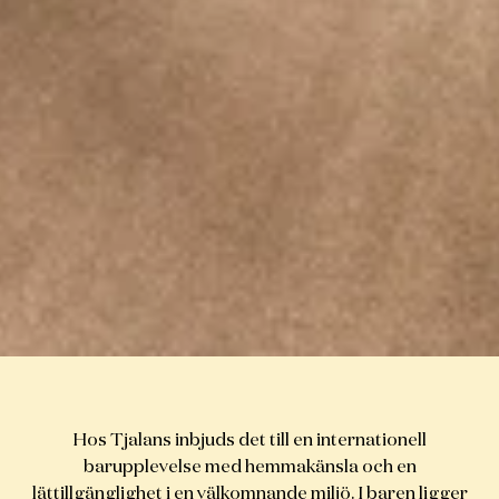
Hos Tjalans inbjuds det till en internationell
barupplevelse med hemmakänsla och en
lättillgänglighet i en välkomnande miljö. I baren ligger