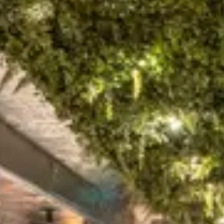
STILRÅDGIVNING
NYA STURE
GODA GRANNAR